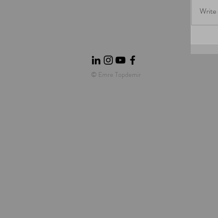
Write
kurumsal fotoğrafçılık, portr
© Emre Topdemir