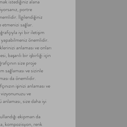
mak istediğiniz alana 
iyorsanız, portre 
emlidir. İlgilendiğiniz 
e etmenizi sağlar.
ğrafçıyla iyi bir iletişim 
ği yapabilmeniz önemlidir. 
klerinizi anlaması ve onları 
 başarılı bir işbirliği için 
ğrafçının size proje 
im sağlaması ve sizinle 
nması da önemlidir.
çınızın işinizi anlaması ve 
ak vizyonunuzu ve 
ü anlaması, size daha iyi 
kullandığı ekipman da 
rma, kompozisyon, renk 