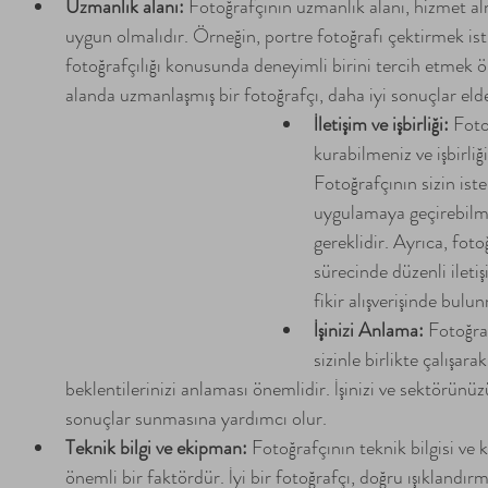
Uzmanlık alanı:
 Fotoğrafçının uzmanlık alanı, hizmet al
uygun olmalıdır. Örneğin, portre fotoğrafı çektirmek ist
fotoğrafçılığı konusunda deneyimli birini tercih etmek ön
alanda uzmanlaşmış bir fotoğrafçı, daha iyi sonuçlar eld
İletişim ve işbirliği:
 Foto
kurabilmeniz ve işbirli
Fotoğrafçının sizin iste
uygulamaya geçirebilmesi,
gereklidir. Ayrıca, foto
sürecinde düzenli iletiş
fikir alışverişinde bulu
İşinizi Anlama: 
Fotoğraf
sizinle birlikte çalışar
beklentilerinizi anlaması önemlidir. İşinizi ve sektörünüz
sonuçlar sunmasına yardımcı olur.
Teknik bilgi ve ekipman:
 Fotoğrafçının teknik bilgisi ve 
önemli bir faktördür. İyi bir fotoğrafçı, doğru ışıklandı