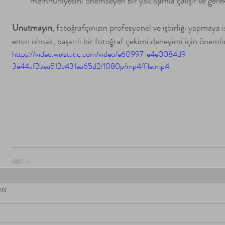
memnuniyetini önemseyen bir yaklaşımla çalışır ve gere
Unutmayın
, fotoğrafçınızın profesyonel ve işbirliği yapmaya i
emin olmak, başarılı bir fotoğraf çekimi deneyimi için önemlid
https://video.wixstatic.com/video/e60997_e4e0084d9
3e44af2bea512c431ea65d2/1080p/mp4/file.mp4
ts