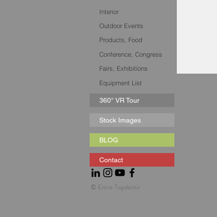
Interior
Outdoor Events
Products, Food
Conference, Congress
Fairs, Exhibitions
Equipment List
360° VR Tour
Stock Images
BLOG
Contact
kurumsal fotoğrafçılık, portr
© Emre Topdemir